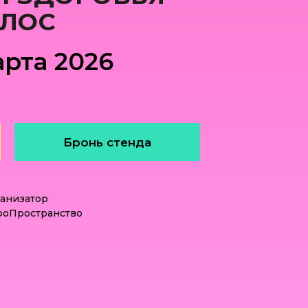
ЛОС
арта 2026
Бронь стенда
анизатор
оПространство